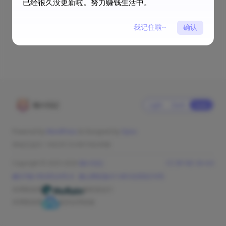
已经很久没更新啦。努力赚钱生活中。
我记住啦~
确认
猫の日記
Light
Dark
Auto
Powered by
WordPress
& Designed by
Oyiso
本站已运行: 1432天13小时19分45秒
Copyright © 2025-2026
猫の日記
CC BY-NC-SA 4.0
豫ICP备19028524号-8
豫公网安备41148102000274号
本博客使用
服务器运行
本博客使用
提供全球加速