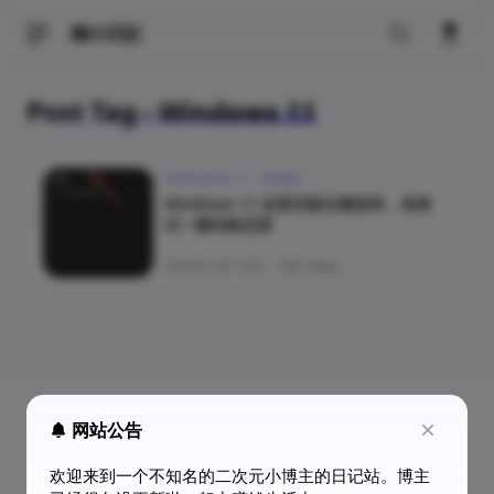
猫の日記
Post Tag - Windows 11
Windows 11
教程
Windows 11 还原旧版右键选单，免程
式一键切换还原
2022年 2月 15日
·
580 Views
网站公告
欢迎来到一个不知名的二次元小博主的日记站。博主