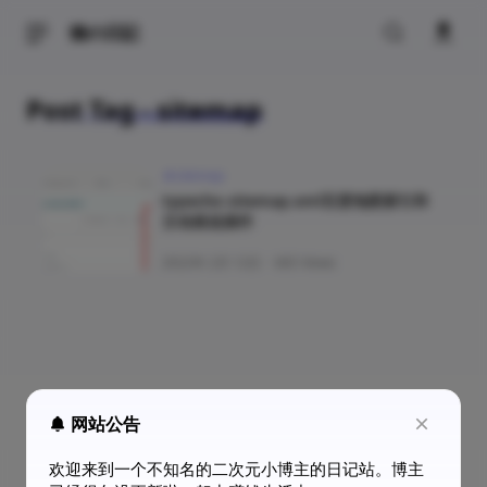
猫の日記
Post Tag - sitemap
sitemap
typecho-sitemap.xml百度地图索引和
主动推送插件
2022年 2月 12日
·
665 Views
网站公告
欢迎来到一个不知名的二次元小博主的日记站。博主