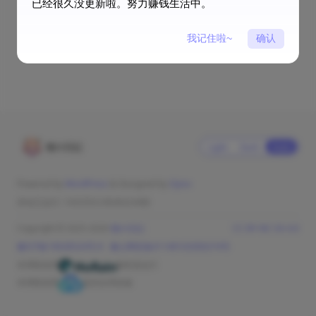
已经很久没更新啦。努力赚钱生活中。
我记住啦~
确认
猫の日記
Light
Dark
Auto
Powered by
WordPress
& Designed by
Oyiso
本站已运行: 1433天6小时46分45秒
Copyright © 2025-2026
猫の日記
CC BY-NC-SA 4.0
豫ICP备19028524号-8
豫公网安备41148102000274号
本博客使用
服务器运行
本博客使用
提供全球加速