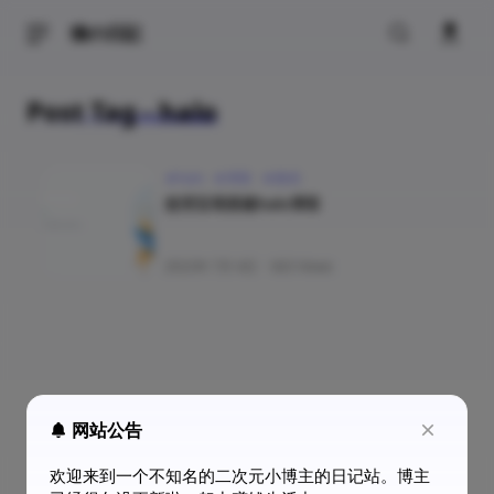
猫の日記
Post Tag - halo
halo
博客
教程
使用宝塔搭建halo博客
2022年 7月 4日
·
663 Views
网站公告
欢迎来到一个不知名的二次元小博主的日记站。博主