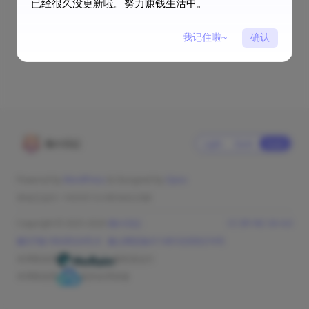
已经很久没更新啦。努力赚钱生活中。
我记住啦~
确认
猫の日記
Light
Dark
Auto
Powered by
WordPress
& Designed by
Oyiso
本站已运行: 1433天12小时34分22秒
Copyright © 2025-2026
猫の日記
CC BY-NC-SA 4.0
豫ICP备19028524号-8
豫公网安备41148102000274号
本博客使用
服务器运行
本博客使用
提供全球加速