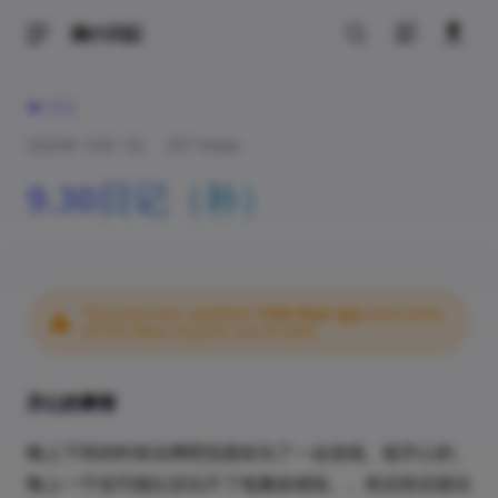
猫の日記
日記
2022年 10月 1日
·
357 Views
9.30日记（补）
This post was updated
1240 days ago
and some
of the ideas may be out of date.
开心的事情
晚上下班的时候去网吧找朋友玩了一会游戏。挺开心的。
晚上一宁说可能以后玩不了电脑游戏啦。。然后想后面玩