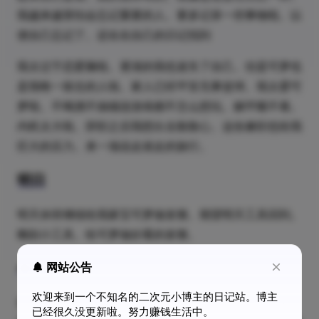
我越来越害怕会忘记重要的人。要多记录一些事物啦。以
便自己忘记了。还在在自己的日记找到
我太过于恋爱脑啦。逐渐的我也迷失了自己。但是可梦也
是我唯一留念的人啦。家人已经平安无事篮球。我太爱可
梦啦。不喝酒不抽烟连游戏都不怎么想玩。躺平睡不着。
内耗太大啦。辞职之后我想出去散散心。这份兼职也给我
巨大的压力。来一场说走就走的旅行。
明日
明天休班继续给我家宝可梦做发簪。期望明天工具回到。
雕刻小工具。给可梦做好看的发簪。
今日表白
网站公告
欢迎来到一个不知名的二次元小博主的日记站。博主
我宁愿忘记世界也不愿忘记你。为了你我愿与世界为敌。
已经很久没更新啦。努力赚钱生活中。