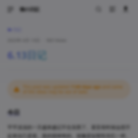
猫の日記
日記
2023年 6月 13日
·
583 Views
6.13日记
This post was updated
1149 days ago
and some
of the ideas may be out of date.
今日
平平淡淡的一天越来越记不住东西了。甚至有时候会想不
起来自己是谁。真的很神奇的。就像是短暂性失忆一样。