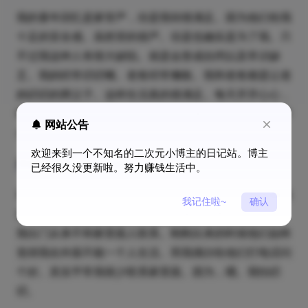
我的童年回忆是家管严，但是我却很满足。因为他们给我
十足的安全感。虽然管的很严。但是也确实是为了我。只
不过我这种人有很大缺陷。就是会形成自闭以及常识缺
乏。我妈经常叨叨嘴。老爸经常懒散。我和老爸都是让老
妈叨叨的两父子。这样生活真的很满足。每天开开心心，
吵吵闹闹。偶尔会大生气一次，但是都很快就和好啦。怀
网站公告
念。
欢迎来到一个不知名的二次元小博主的日记站。博主
开始离开家，步入社会。
已经很久没更新啦。努力赚钱生活中。
我是一个家管严的孩子。步入社会的时候往往带有稚嫩的
我记住啦~
确认
想法，常识也缺乏很多。现实的打脸让我逐渐自闭起来。
我出门从来不和家里面人联系。刚刚出来的时候他们始终
觉得我在外面不能一个人生活。而我偶尔给他们打电话问
个好。其实平常我很少联系家里面。因为，嗯。我怕叨
叨。